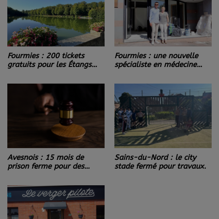
Fourmies : 200 tickets
Fourmies : une nouvelle
gratuits pour les Étangs
spécialiste en médecine
des Moines !
interne s’installe dès la mi-
août !
Sains-du-Nord : le city
Avesnois : 15 mois de
stade fermé pour travaux.
prison ferme pour des
violences conjugales.