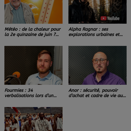
Météo : de la chaleur pour
Alpha Ragnar : ses
la 2e quinzaine de juin ?
explorations urbaines et
Les prévisions de Patrick
paranormales dans les
Marlière et la tendance
lieux abandonnés d’Europe.
pour votre été !
Fourmies : 34
Anor : sécurité, pouvoir
verbalisations lors d’un
d’achat et cadre de vie au
vaste contrôle routier de la
cœur des priorités du
Gendarmerie vendredi 29
nouveau maire Ali
mai.
Lamrani.