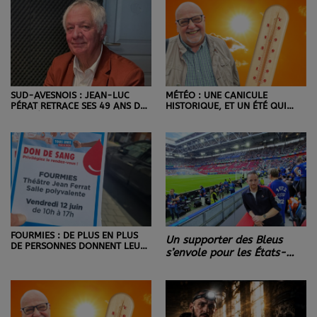
SUD-AVESNOIS : JEAN-LUC
MÉTÉO : UNE CANICULE
PÉRAT RETRACE SES 49 ANS DE
HISTORIQUE, ET UN ÉTÉ QUI
VIE D’ÉLU DANS UN LIVRE.
S'ANNONCE CHAUD.
FOURMIES : DE PLUS EN PLUS
Un supporter des Bleus
DE PERSONNES DONNENT LEUR
s’envole pour les États-
SANG, ET DE LEUR TEMPS !
Unis : Franck vit son rêve
de Coupe du monde.