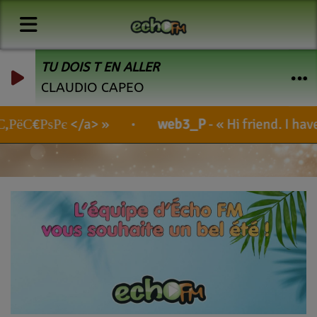
TU DOIS T EN ALLER
CLAUDIO CAPEO
web3_P
-
Hi friend. I have found an amazi