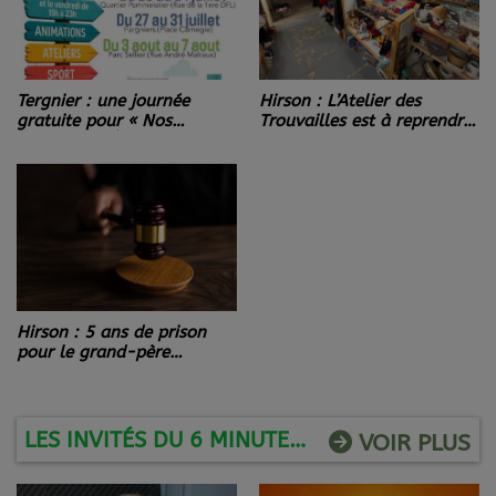
Tergnier : une journée
Hirson : L’Atelier des
gratuite pour « Nos
Trouvailles est à reprendre,
Quartiers d'Été ».
mais le magasin reste
ouvert.
Hirson : 5 ans de prison
pour le grand-père
incestueux.
LES INVITÉS DU 6 MINUTES D'ÉCHO FM
VOIR PLUS