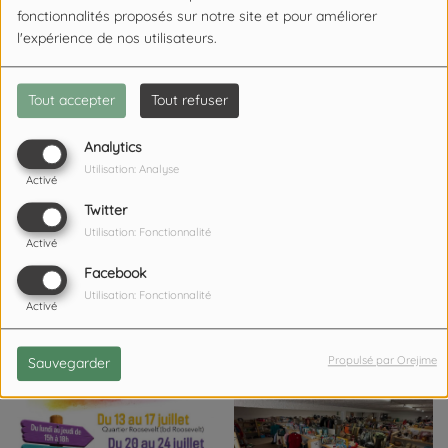
fonctionnalités proposés sur notre site et pour améliorer
l'expérience de nos utilisateurs.
Tout accepter
Tout refuser
UN HABITANT DE GUISE EST
Coucy-le-Château : un
DÉCÉDÉ DANS UN RESTAURANT
projet de 15 éco-lodges
DE SAINT-QUENTIN.
Analytics
insolites se concrétise.
Utilisation: Analyse
Activé
Twitter
Utilisation: Fonctionnalité
Activé
Facebook
Utilisation: Fonctionnalité
Activé
Viry-Noureuil : un magasin
Laon : atteint de la
Intersport vient d'ouvrir ses
maladie d'Alzheimer, un
Propulsé par Orejime
Sauvegarder
portes.
homme met le feu à des
végétaux, le feu se
propage.