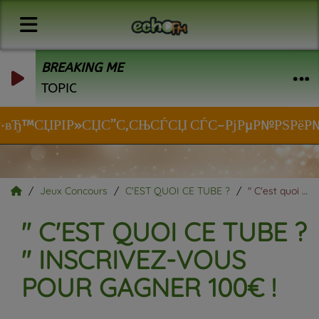
BREAKING ME
TOPIC
µ Р·вЂ™СЏРІР»СЏС”С‚СЊСЃСЏ СЃС–РјРµР№РЅРёР№ Р·Р
Jeux Concours
C'EST QUOI CE TUBE ?
" C'est quoi ce tube ? " Inscrivez-vous pour gagner 100€ !
" C'EST QUOI CE TUBE ?
" INSCRIVEZ-VOUS
POUR GAGNER 100€ !