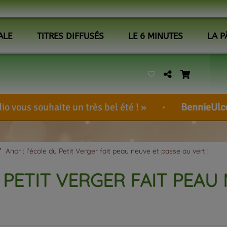
ALE
TITRES DIFFUSÉS
LE 6 MINUTES
LA P
te un très bel été !
BennieUlcem
-
<a href
Anor : l’école du Petit Verger fait peau neuve et passe au vert !
 PETIT VERGER FAIT PEAU