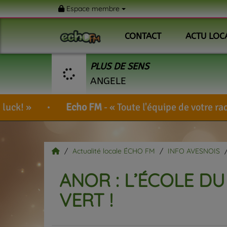
Espace membre
CONTACT
ACTU LOC
PLUS DE SENS
ANGELE
Echo FM
-
Toute l'équipe de votre radio vous souhai
Actualité locale ÉCHO FM
INFO AVESNOIS
ANOR : L’ÉCOLE DU
VERT !