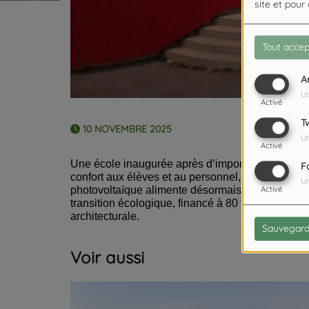
site et pour
Tout accep
A
Ut
Activé
T
10 NOVEMBRE 2025
Ut
Activé
Une école inaugurée après d’importants travaux de
F
confort aux élèves et au personnel, tout en rédu
Ut
photovoltaïque alimente désormais plusieurs bâ
Activé
transition écologique, financé à 80 % par l’État 
architecturale.
Sauvegard
Voir aussi