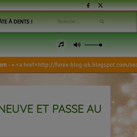
ÂTE À DENTS !
=http://forex-blog-uk.blogspot.com/search/?la
 NEUVE ET PASSE AU